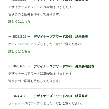
Contact
デザイナーズアワード2026が始まりました！
皆さまのご応募お待ちしております。
NEW!! YJショート動画グランプリ2026募集要項
詳しくはこちら
Designers Award 2026 募集要項
ー
2026.3.26 ー
デザイナーズアワード2025 結果発表
YJ webカタログ
ホームページにアップしました！ぜひご覧ください。
YJ web理容教材カタログ
詳しくはこちら
YJチラシ
ー
2025.6.10 ー
デザイナーズアワード2025 募集要項発表
韓国コスメ
デザイナーズアワード2025が始まりました！
クランプの調整の仕方
皆さまのご応募お待ちしております。
採用情報
ー
2024.4.30 ー
デザイナーズアワード2024 結果発表
ホームページにアップしました！ぜひご覧ください。