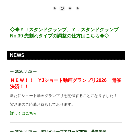
Designers Award 2022
Designers Award 2021
◇◆ＹＪスタンドクランプ、
ＹＪスタンドクランプ
Designers Award 2020
No.39 先割れタイプの調整の仕方
はこちら◆◇
Designers Award 2019
NEWS
Designers Award 2018
ー
2026.3.26 ー
Designers Award 2017
ＮＥＷ！！ YJショート動画グランプリ
2026 開催
決済！！
Designers Award 2016
新たにショート動画グランプリを開催することになりました！
Designers Award 2015
皆さまのご応募お待ちしております。
Designers Award 2014
詳しくはこちら
TCHA001
ー
2026.3.26 ー
デザイナーズアワード2026 募集要項