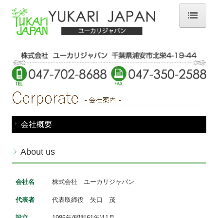
Home
Corporate
Product
カットウィッグ
会社概要
アクセサリー
ルーローウィッグ
About us
Designers Award 2025
会社名
株式会社 ユーカリジャパン
Designers Award 2024
代表者
代表取締役 矢口 茂
Designers Award 2023
設立
1986年(昭和61年)11月