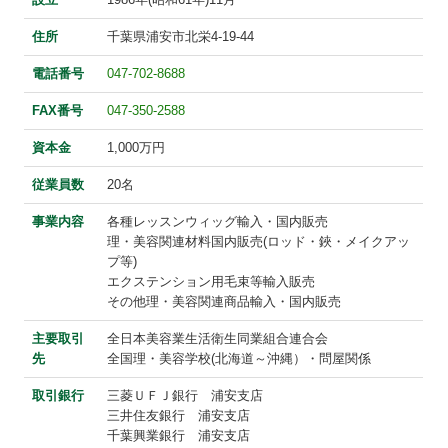
Designers Award 2022
住所
千葉県浦安市北栄4-19-44
Designers Award 2021
電話番号
047-702-8688
FAX番号
047-350-2588
Designers Award 2020
資本金
1,000万円
Designers Award 2019
従業員数
20名
Designers Award 2018
事業内容
各種レッスンウィッグ輸入・国内販売
理・美容関連材料国内販売(ロッド・鋏・メイクアッ
Designers Award 2017
プ等)
エクステンション用毛束等輸入販売
Designers Award 2016
その他理・美容関連商品輸入・国内販売
Designers Award 2015
主要取引
全日本美容業生活衛生同業組合連合会
先
全国理・美容学校(北海道～沖縄）・問屋関係
Designers Award 2014
取引銀行
三菱ＵＦＪ銀行 浦安支店
三井住友銀行 浦安支店
TCHA001
千葉興業銀行 浦安支店