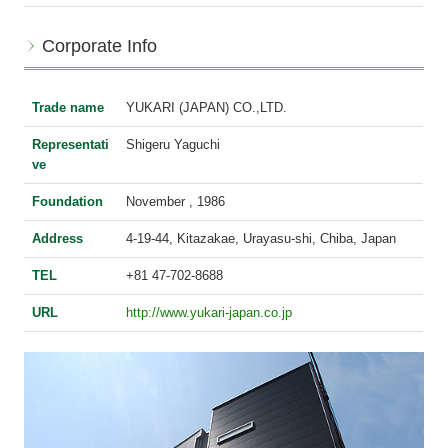
Contact
Corporate Info
NEW!! YJショート動画グランプリ2026募集要項
Trade name
YUKARI (JAPAN) CO.,LTD.
Designers Award 2026 募集要項
Representati
Shigeru Yaguchi
YJ webカタログ
ve
YJ web理容教材カタログ
Foundation
November , 1986
Address
4-19-44, Kitazakae, Urayasu-shi, Chiba, Japan
YJチラシ
TEL
+81 47-702-8688
韓国コスメ
URL
http://www.yukari-japan.co.jp
クランプの調整の仕方
採用情報